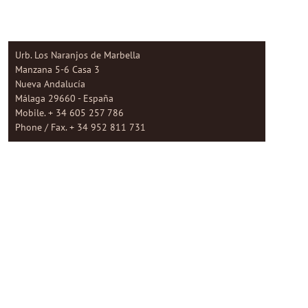
Urb. Los Naranjos de Marbella
Manzana 5-6 Casa 3
Nueva Andalucía
Málaga 29660 - España
Mobile. + 34 605 257 786
Phone / Fax. + 34 952 811 731