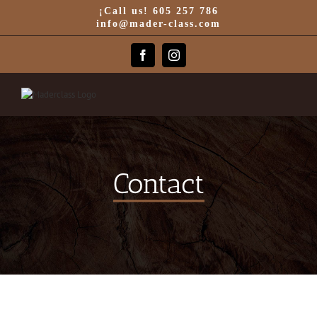
Skip
¡Call us! 605 257 786
to
info@mader-class.com
content
Facebook
Instagram
Contact