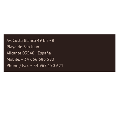
Av. Costa Blanca 49 bis - 8
Playa de San Juan
Alicante 03540 - España
Mobile. + 34 666 686 580
Phone / Fax. + 34 965 150 621