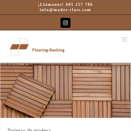
Saltar
¡Llámanos! 605 257 786
al
info@mader-class.com
contenido
Instagram
Tarimas de madera