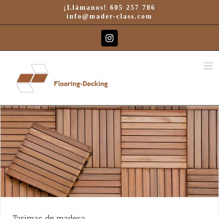
Saltar
¡Llámanos! 605 257 786
al
info@mader-class.com
contenido
Instagram
Tarimas de madera